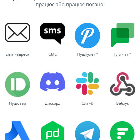
працює або працює погано!
Email-адреса
СМС
Пушкулет™
Гугл чат™
Пушовер
Дискорд
Слак®
Вебхук