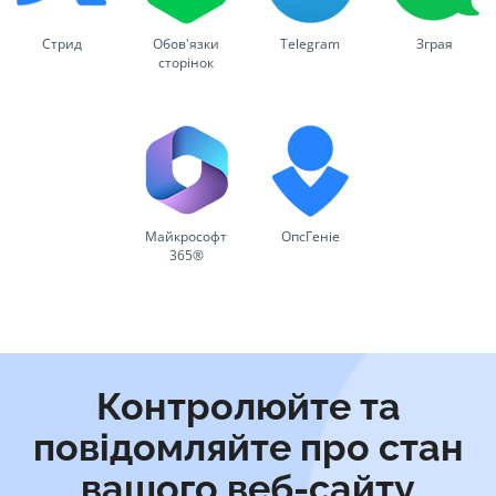
Стрид
Обов'язки
Telegram
Зграя
сторінок
Майкрософт
ОпсГеніе
365®
Контролюйте та
повідомляйте про стан
вашого веб-сайту