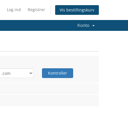
Log ind
Registrer
Vis bestillingskurv
Konto
Kontroller