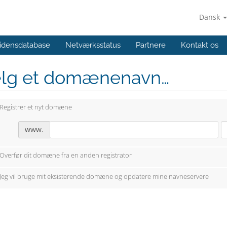
Dansk
idensdatabase
Netværksstatus
Partnere
Kontakt os
lg et domænenavn…
Registrer et nyt domæne
www.
Overfør dit domæne fra en anden registrator
Jeg vil bruge mit eksisterende domæne og opdatere mine navneservere