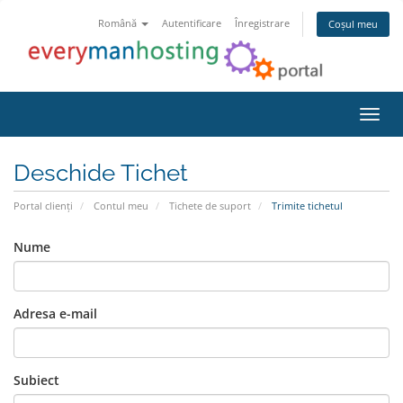
Română
Autentificare
Înregistrare
Coșul meu
Navig
Deschide Tichet
Portal clienți
Contul meu
Tichete de suport
Trimite tichetul
Nume
Adresa e-mail
Subiect