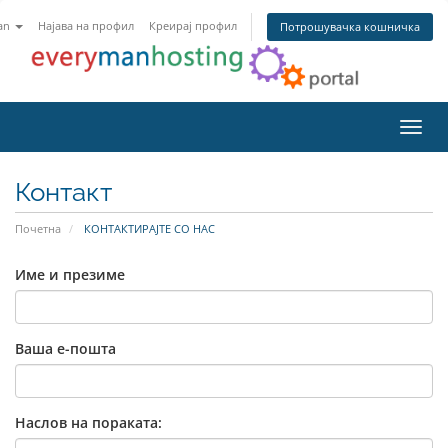
an
Најава на профил
Креирај профил
Потрошувачка кошничка
Вклу
Контакт
Почетна
КОНТАКТИРАЈТЕ СО НАС
Име и презиме
Ваша е-пошта
Наслов на пораката: