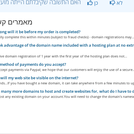
?האם התשובה שקיבלתם הייתה מועילה
לא
כן
מאמרים קש
ng will it be before my order is completed?
y complete this within minutes (subject to fraud checks) - domain registrations may..
ook advantage of the domain name included with a hosting plan at no extra ch
ive domain registration of 1 year with the first year of the hosting plan does not...
method of payments do you accept?
cept payments via Paypal; we hope that our customers will enjoy the use of a secure..
ill my web site be visible on the internet?
ds...If you have bought a new domain, it can take anywhere from a few minutes to up 
 many more domains to host and create websites for, what do I have to d
ost any existing domain on your account.You will need to change the domain's namese