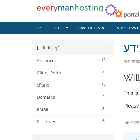
מאגר מידע
הודעות וחדשות
חנות
בית
דע
קטגוריות
13
Advanced
ורטל ראשי
4
Client Portal
Will
18
cPanel
This is
4
Domains
Please 
3
eMail
6
Pre-Sales