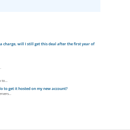
.
arge, will I still get this deal after the first year of
.
to...
o to get it hosted on my new account?
rvers...