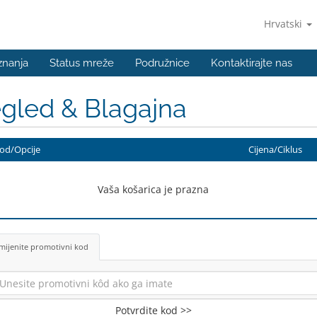
Hrvatski
znanja
Status mreže
Podružnice
Kontaktirajte nas
gled & Blagajna
od/Opcije
Cijena/Ciklus
Vaša košarica je prazna
mijenite promotivni kod
Potvrdite kod >>