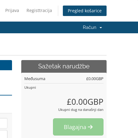
Prijava
Registtracija
Pregled košarice
Račun
Sažetak narudžbe
Međusuma
£0.00GBP
Ukupni
£0.00GBP
Ukupni dug na današnji dan
Blagajna