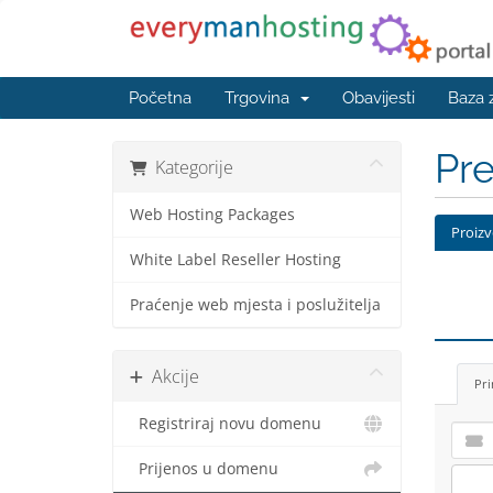
Početna
Trgovina
Obavijesti
Baza 
Pre
Kategorije
Web Hosting Packages
Proizv
White Label Reseller Hosting
Praćenje web mjesta i poslužitelja
Akcije
Pri
Registriraj novu domenu
Prijenos u domenu